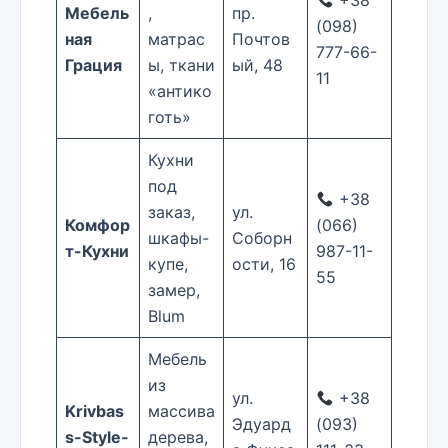
+38
Мебель
,
пр.
(098)
ная
матрас
Почтов
777-66-
Грация
ы, ткани
ый, 48
11
«антико
готь»
Кухни
под
+38
заказ,
ул.
Комфор
(066)
шкафы-
Соборн
т-Кухни
987-11-
купе,
ости, 16
55
замер,
Blum
Мебель
из
ул.
+38
Krivbas
массива
Эдуард
(093)
s-Style-
дерева,