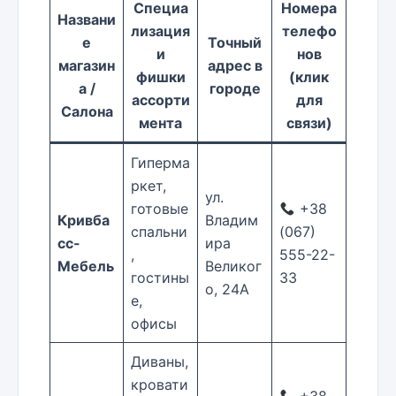
Специа
Номера
Названи
лизация
телефо
е
Точный
и
нов
магазин
адрес в
фишки
(клик
а /
городе
ассорти
для
Салона
мента
связи)
Гиперма
ркет,
ул.
готовые
+38
Кривба
Владим
спальни
(067)
сс-
ира
,
555-22-
Мебель
Великог
гостины
33
о, 24А
е,
офисы
Диваны,
кровати