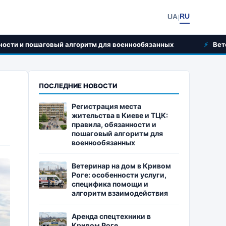
RU
UA
|
горитм для военнообязанных
Ветеринар на дом в Криво
ПОСЛЕДНИЕ НОВОСТИ
Регистрация места
жительства в Киеве и ТЦК:
правила, обязанности и
пошаговый алгоритм для
военнообязанных
Ветеринар на дом в Кривом
Роге: особенности услуги,
специфика помощи и
алгоритм взаимодействия
Аренда спецтехники в
Кривом Роге