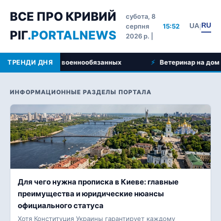
ВСЕ ПРО КРИВИЙ
субота, 8
RU
UA
серпня
15:52
|
РІГ
.PORTALNEWS
2026 р. |
язанных
ТРЕНДИ ДНЯ
Ветеринар на дом в Кривом Роге: особенности
ИНФОРМАЦИОННЫЕ РАЗДЕЛЫ ПОРТАЛА
Для чего нужна прописка в Киеве: главные
преимущества и юридические нюансы
официального статуса
Хотя Конституция Украины гарантирует каждому