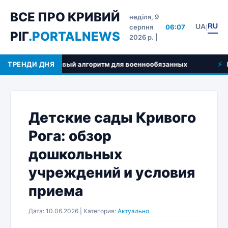
ВСЕ ПРО КРИВИЙ
неділя, 9
RU
UA
серпня
06:07
|
РІГ
.PORTALNEWS
2026 р. |
и и пошаговый алгоритм для военнообязанных
ТРЕНДИ ДНЯ
Ветерина
Детские сады Кривого
Рога: обзор
дошкольных
учреждений и условия
приема
Дата: 10.06.2026 | Категория:
Актуально