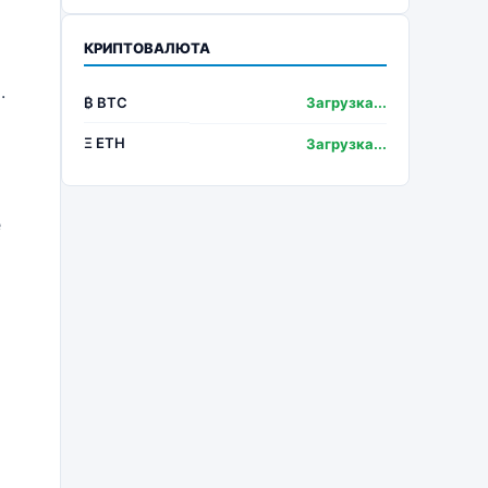
КРИПТОВАЛЮТА
.
₿ BTC
Загрузка...
Ξ ETH
Загрузка...
е