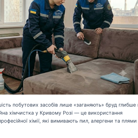
ість побутових засобів лише «заганяють» бруд глибше 
йна хімчистка у Кривому Розі — це використання
рофесійної хімії, які вимивають пил, алергени та плями