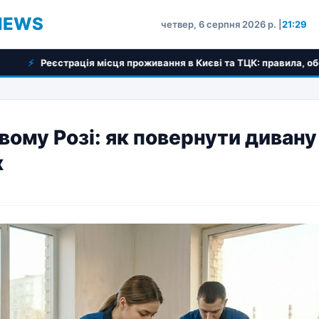
NEWS
четвер, 6 серпня 2026 р. |
21:29
ація місця проживання в Києві та ТЦК: правила, обов'язки та пок
вому Розі: як повернути дивану
х