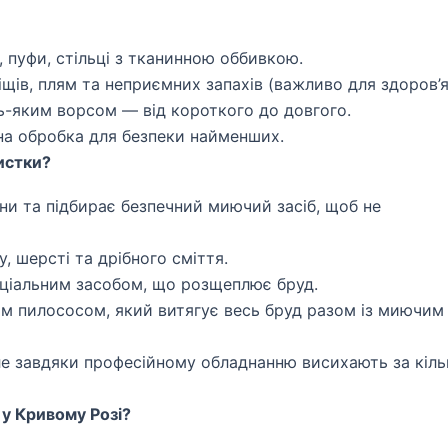
а, пуфи, стільці з тканинною оббивкою.
щів, плям та неприємних запахів (важливо для здоров’я
ь-яким ворсом — від короткого до довгого.
на обробка для безпеки найменших.
истки?
и та підбирає безпечний миючий засіб, щоб не
, шерсті та дрібного сміття.
ціальним засобом, що розщеплює бруд.
 пилососом, який витягує весь бруд разом із миючим
е завдяки професійному обладнанню висихають за кіль
 у Кривому Розі?