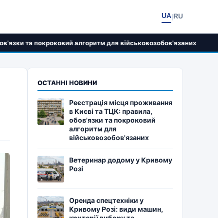
UA
RU
|
роковий алгоритм для військовозобов'язаних
Ветеринар
ОСТАННІ НОВИНИ
Реєстрація місця проживання
в Києві та ТЦК: правила,
обов'язки та покроковий
алгоритм для
військовозобов'язаних
Ветеринар додому у Кривому
Розі
Оренда спецтехніки у
Кривому Розі: види машин,
критерії вибору та