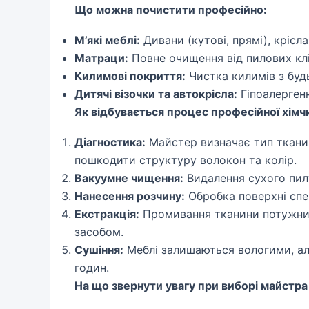
Що можна почистити професійно:
М’які меблі:
Дивани (кутові, прямі), крісл
Матраци:
Повне очищення від пилових клі
Килимові покриття:
Чистка килимів з буд
Дитячі візочки та автокрісла:
Гіпоалерген
Як відбувається процес професійної хімч
Діагностика:
Майстер визначає тип тканин
пошкодити структуру волокон та колір.
Вакуумне чищення:
Видалення сухого пилу
Нанесення розчину:
Обробка поверхні спе
Екстракція:
Промивання тканини потужним
засобом.
Сушіння:
Меблі залишаються вологими, ал
годин.
На що звернути увагу при виборі майстра