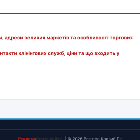
и, адреси великих маркетів та особливості торгових
нтакти клінінгових служб, ціни та що входить у
Реклама
Карта сайту
| © 2026 Все про Кривий Ріг