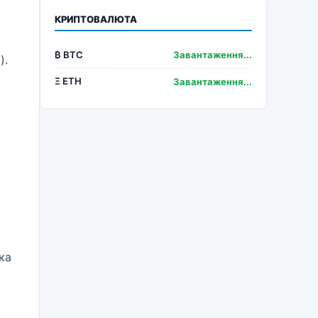
КРИПТОВАЛЮТА
₿ BTC
Завантаження...
).
Ξ ETH
Завантаження...
ка