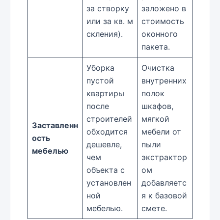
за створку
заложено в
или за кв. м
стоимость
скления).
оконного
пакета.
Уборка
Очистка
пустой
внутренних
квартиры
полок
после
шкафов,
строителей
мягкой
Заставленн
обходится
мебели от
ость
дешевле,
пыли
мебелью
чем
экстрактор
объекта с
ом
установлен
добавляетс
ной
я к базовой
мебелью.
смете.