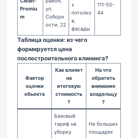
Clean-
район,
х
111-55-
Premiu
ул.
потолко
44
m
Соборн
в,
ости, 22
фасады
Таблица оценки: из чего
формируется цена
послестроительного клининга?
Как влияет
На что
Фактор
на
обратить
оценки
итоговую
внимание
обьекта
стоимость
владельцу
?
?
Базовый
тариф на
На больших
уборку
площадях