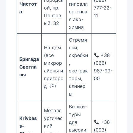
Городск
(098)
Чистот
гипоалл
ой, пр.
777-22-
а
ергенна
Почтов
11
я эко-
ый, 32
химия
Стремя
На дом
нки,
(все
скребки
+38
Бригада
микрор
,
(066)
Светла
айоны и
экстрак
987-99-
ны
пригоро
торы,
00
д КР)
клинер
ы
Вышки-
Металл
туры
Krivbas
ургичес
для
+38
s-
кий
высоки
(093)