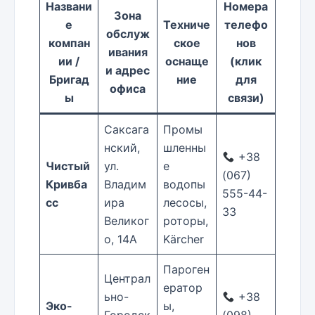
Названи
Номера
Зона
е
Техниче
телефо
обслуж
компан
ское
нов
ивания
ии /
оснаще
(клик
и адрес
Бригад
ние
для
офиса
ы
связи)
Саксага
Промы
нский,
шленны
+38
Чистый
ул.
е
(067)
Кривба
Владим
водопы
555-44-
сс
ира
лесосы,
33
Великог
роторы,
о, 14А
Kärcher
Пароген
Централ
ератор
ьно-
+38
Эко-
ы,