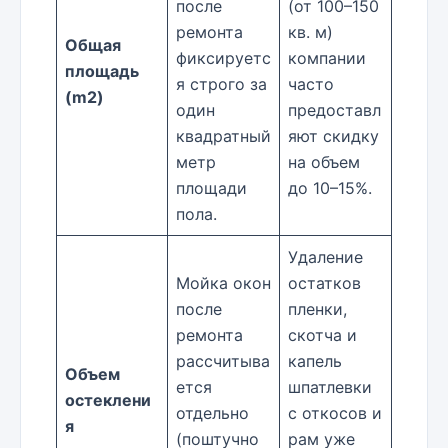
после
(от 100–150
ремонта
кв. м)
Общая
фиксируетс
компании
площадь
я строго за
часто
(m2)
один
предоставл
квадратный
яют скидку
метр
на объем
площади
до 10–15%.
пола.
Удаление
Мойка окон
остатков
после
пленки,
ремонта
скотча и
рассчитыва
капель
Объем
ется
шпатлевки
остеклени
отдельно
с откосов и
я
(поштучно
рам уже