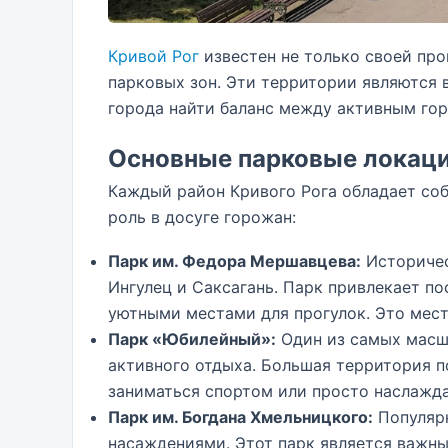
Кривой Рог
известен не только своей пр
парковых зон. Эти территории являются
города найти баланс между активным го
Основные парковые локац
Каждый район Кривого Рога обладает со
роль в досуге горожан:
Парк им. Федора Мершавцева:
Историчес
Ингулец и Саксагань. Парк привлекает п
уютными местами для прогулок. Это мест
Парк «Юбилейный»:
Один из самых масш
активного отдыха. Большая территория п
заниматься спортом или просто наслажд
Парк им. Богдана Хмельницкого:
Популярн
насаждениями. Этот парк является важны