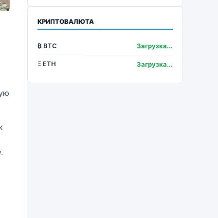
КРИПТОВАЛЮТА
₿ BTC
Загрузка...
Ξ ETH
Загрузка...
вую
к
и
.