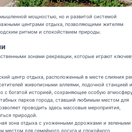
омышленной мощностью, но и развитой системой
 важными центрами отдыха, позволяющими жителям
родским ритмом и спокойствием природы.
ии
бственными зонами рекреации, которые играют ключе
кий центр отдыха, расположенный в месте слияния ре
осетителей живописными аллеями, лодочной станцией 
о с богатой историей, сохраняющее особую атмосферу
табных парков города, ставший любимым местом для
озволяет проводить здесь массовые мероприятия,
аться природой.
ая зона отдыха с ухоженными дорожками и зелеными
м местом для семейного досуга и спокойного