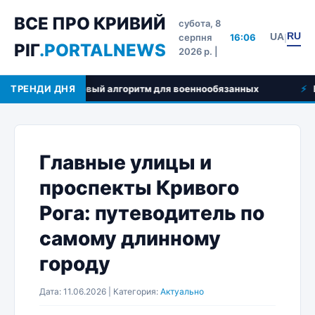
ВСЕ ПРО КРИВИЙ
субота, 8
RU
UA
серпня
16:06
|
РІГ
.PORTALNEWS
2026 р. |
ти и пошаговый алгоритм для военнообязанных
ТРЕНДИ ДНЯ
Ветерин
Главные улицы и
проспекты Кривого
Рога: путеводитель по
самому длинному
городу
Дата: 11.06.2026 | Категория:
Актуально