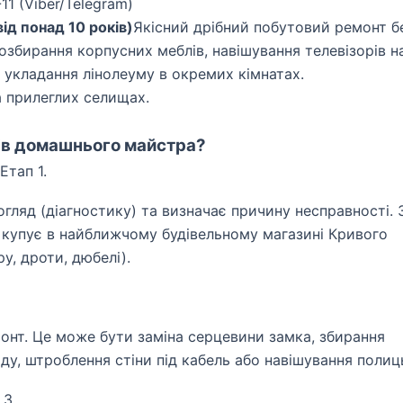
11 (Viber/Telegram)
д понад 10 років)
Якісний дрібний побутовий ремонт б
озбирання корпусних меблів, навішування телевізорів н
та укладання лінолеуму в окремих кімнатах.
 прилеглих селищах.
ків домашнього майстра?
Етап 1.
гляд (діагностику) та визначає причину несправності. 
и купує в найближчому будівельному магазині Кривого
у, дроти, дюбелі).
онт. Це може бути заміна серцевини замка, збирання
у, штроблення стіни під кабель або навішування полиц
 3.