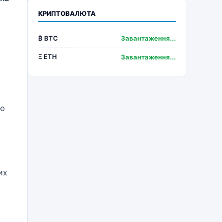
КРИПТОВАЛЮТА
₿ BTC
Завантаження...
Ξ ETH
Завантаження...
ію
их