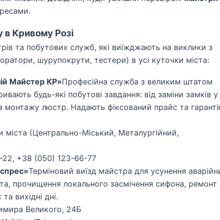
ресами.
 в Кривому Розі
рів та побутових служб, які виїжджають на виклики з
ратори, шурупокрути, тестери) в усі куточки міста:
ій Майстер КР»
Професійна служба з великим штатом
ивають будь-які побутові завдання: від заміни замків у
а монтажу люстр. Надають фіксований прайс та гарант
ни міста (Центрально-Міський, Металургійний,
-22, +38 (050) 123-66-77
кспрес»
Терміновий виїзд майстра для усунення аварійн
ата, прочищення локального засмічення сифона, ремонт
та вихідні дні.
димира Великого, 24Б