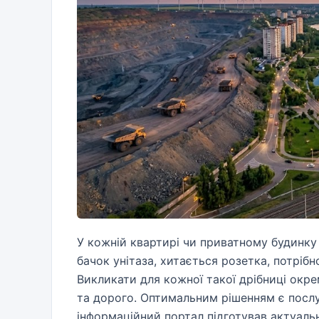
У кожній квартирі чи приватному будинку 
бачок унітаза, хитається розетка, потрібн
Викликати для кожної такої дрібниці окре
та дорого. Оптимальним рішенням є посл
інформаційний портал підготував актуаль