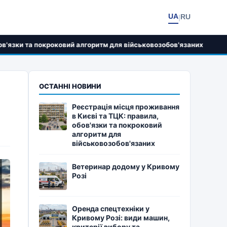
UA
RU
|
овий алгоритм для військовозобов'язаних
Ветеринар до
ОСТАННІ НОВИНИ
Реєстрація місця проживання
в Києві та ТЦК: правила,
обов'язки та покроковий
алгоритм для
військовозобов'язаних
Ветеринар додому у Кривому
Розі
Оренда спецтехніки у
Кривому Розі: види машин,
критерії вибору та