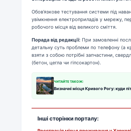
Обов’язкове тестування системи під наван
увімкнення електроприладів у мережу, пе
робочого місця від великого сміття.
Порада від редакції:
При замовленні посл
детальну суть проблеми по телефону (а кр
взяти з собою потрібні запчастини, свердл
(бетон, цегла чи гіпсокартон).
ЧИТАЙТЕ ТАКОЖ:
Визначні місця Кривого Рогу: куди п
Інші сторінки порталу:
Реєстрація місця проживання у Харков