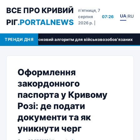
ВСЕ ПРО КРИВИЙ
пʼятниця, 7
UA
RU
серпня
07:26
|
РІГ
.PORTALNEWS
2026 р. |
ки та покроковий алгоритм для військовозобов'язаних
ТРЕНДИ ДНЯ
В
Оформлення
закордонного
паспорта у Кривому
Розі: де подати
документи та як
уникнути черг