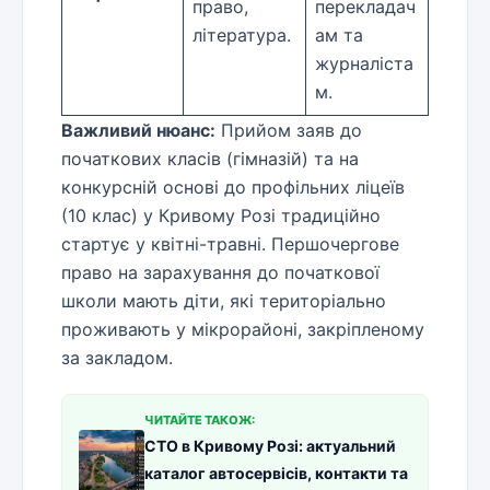
право,
перекладач
література.
ам та
журналіста
м.
Важливий нюанс:
Прийом заяв до
початкових класів (гімназій) та на
конкурсній основі до профільних ліцеїв
(10 клас) у Кривому Розі традиційно
стартує у квітні-травні. Першочергове
право на зарахування до початкової
школи мають діти, які територіально
проживають у мікрорайоні, закріпленому
за закладом.
ЧИТАЙТЕ ТАКОЖ:
СТО в Кривому Розі: актуальний
каталог автосервісів, контакти та