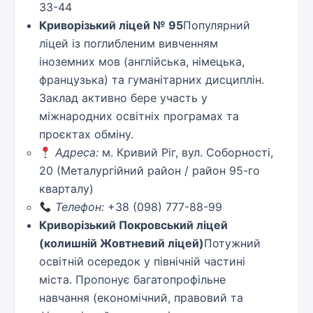
33-44
Криворізький ліцей № 95
Популярний
ліцей із поглибленим вивченням
іноземних мов (англійська, німецька,
французька) та гуманітарних дисциплін.
Заклад активно бере участь у
міжнародних освітніх програмах та
проєктах обміну.
Адреса:
м. Кривий Ріг, вул. Соборності,
20 (Металургійний район / район 95-го
кварталу)
Телефон:
+38 (098) 777-88-99
Криворізький Покровський ліцей
(колишній Жовтневий ліцей)
Потужний
освітній осередок у північній частині
міста. Пропонує багатопрофільне
навчання (економічний, правовий та