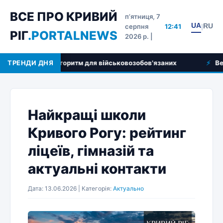
ВСЕ ПРО КРИВИЙ
пʼятниця, 7
UA
RU
серпня
12:41
|
РІГ
.PORTALNEWS
2026 р. |
оковий алгоритм для військовозобов'язаних
ТРЕНДИ ДНЯ
Ветеринар 
Найкращі школи
Кривого Рогу: рейтинг
ліцеїв, гімназій та
актуальні контакти
Дата: 13.06.2026 | Категорія:
Актуально