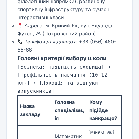
філологічний напрямки), розвинену
спортивну інфраструктуру та сучасні
інтерактивні класи.
Адреса:
м. Кривий Ріг, вул. Едуарда
Фукса, 7А (Покровський район)
Телефон для довідок:
+38 (056) 460-
55-66
Головні критерії вибору школи
[Безпека: наявність сховища] ➔ 
[Профільність навчання (10-12 
кл)] ➔ [Локація та відгуки 
Головна
Кому
Назва
спеціалізац
підійде
закладу
ія
найкраще?
Учням, які
Математик