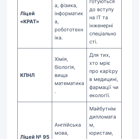
готуються
а, фізика,
до вступу
Ліцей
інформатик
на IT та
«КРАТ»
а,
інженерні
робототехн
спеціально
іка.
сті.
Для тих,
Хімія,
хто мріє
біологія,
про кар’єру
КПНЛ
вища
в медицині,
математика
фармації чи
.
екології.
Майбутнім
дипломата
Англійська
м,
мова,
юристам,
Ліцей № 95