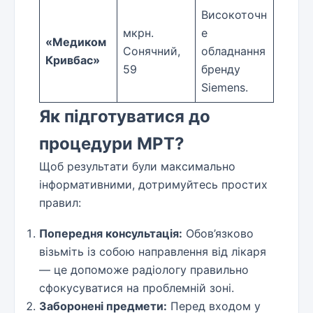
Високоточн
мкрн.
е
«Медиком
Сонячний,
обладнання
Кривбас»
59
бренду
Siemens.
Як підготуватися до
процедури МРТ?
Щоб результати були максимально
інформативними, дотримуйтесь простих
правил:
Попередня консультація:
Обов’язково
візьміть із собою направлення від лікаря
— це допоможе радіологу правильно
сфокусуватися на проблемній зоні.
Заборонені предмети:
Перед входом у