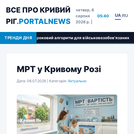
ВСЕ ПРО КРИВИЙ
четвер, 6
UA
RU
серпня
05:40
|
РІГ
.PORTALNEWS
2026 р. |
зки та покроковий алгоритм для військовозобов'язаних
ТРЕНДИ ДНЯ
МРТ у Кривому Розі
Дата: 06.07.2026 | Категорія:
Актуально