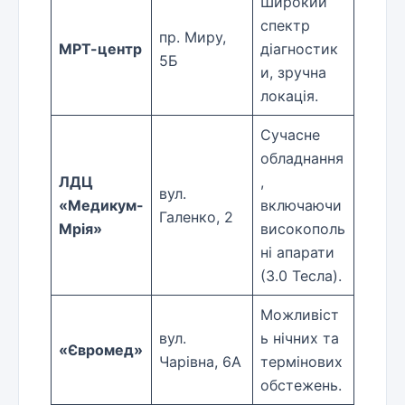
Широкий
спектр
пр. Миру,
МРТ-центр
діагностик
5Б
и, зручна
локація.
Сучасне
обладнання
ЛДЦ
,
вул.
«Медикум-
включаючи
Галенко, 2
Мрія»
високополь
ні апарати
(3.0 Тесла).
Можливіст
вул.
ь нічних та
«Євромед»
Чарівна, 6А
термінових
обстежень.