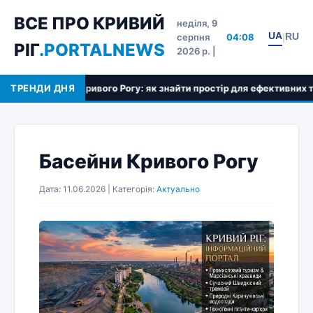
ВСЕ ПРО КРИВИЙ
неділя, 9
UA
RU
серпня
04:08
|
РІГ
.PORTALNEWS
2026 р. |
і зали Кривого Рогу: як знайти простір для ефективних тренувань
ТРЕНДИ ДНЯ
Басейни Кривого Рогу
Дата: 11.06.2026 | Категорія:
Актуально