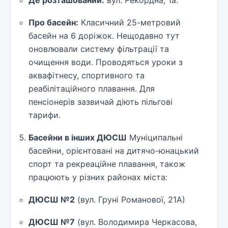
Де розташований:
вул. Рекордна, 1а.
Про басейн:
Класичний 25-метровий
басейн на 6 доріжок. Нещодавно тут
оновлювали систему фільтрації та
очищення води. Проводяться уроки з
аквафітнесу, спортивного та
реабілітаційного плавання. Для
пенсіонерів зазвичай діють пільгові
тарифи.
Басейни в інших ДЮСШ
Муніципальні
басейни, орієнтовані на дитячо-юнацький
спорт та рекреаційне плавання, також
працюють у різних районах міста:
ДЮСШ №2
(вул. Груні Романової, 21А)
ДЮСШ №7
(вул. Володимира Черкасова,