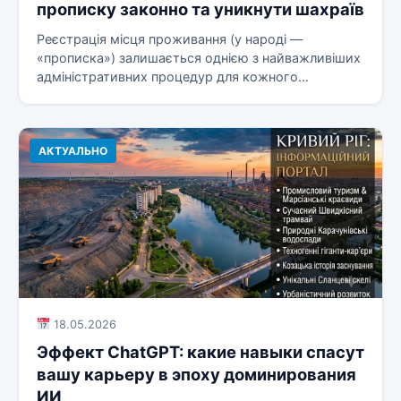
прописку законно та уникнути шахраїв
Реєстрація місця проживання (у народі —
«прописка») залишається однією з найважливіших
адміністративних процедур для кожного
мешканця столиці. Від...
АКТУАЛЬНО
18.05.2026
Эффект ChatGPT: какие навыки спасут
вашу карьеру в эпоху доминирования
ИИ