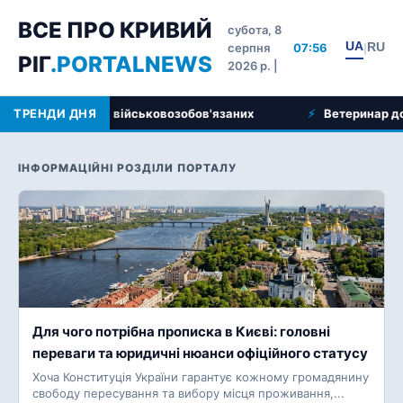
ВСЕ ПРО КРИВИЙ
субота, 8
UA
RU
серпня
07:56
|
РІГ
.PORTALNEWS
2026 р. |
йськовозобов'язаних
ТРЕНДИ ДНЯ
Ветеринар додому у Кривому Розі
ІНФОРМАЦІЙНІ РОЗДІЛИ ПОРТАЛУ
Для чого потрібна прописка в Києві: головні
переваги та юридичні нюанси офіційного статусу
Хоча Конституція України гарантує кожному громадянину
свободу пересування та вибору місця проживання,...